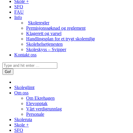
Skole +
SFO
FAU
Info
Skoleregler
Permisjonssøknad og reglement
Klagerett og varsel
Handlingsplan for et trygt skolemiljø
Skolehelsetjenesten
Skoleskyss – Svipper
Kontakt oss
Search:
Skoleglimt
Om oss
Om Ekrehagen
Elevopptak
Vårt verdigrunnlag
Personale
Skoleruta
Skole +
SFO