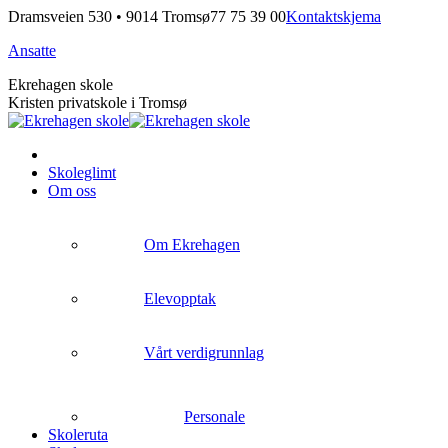
Skip
Dramsveien 530 • 9014 Tromsø
77 75 39 00
Kontaktskjema
to
Ansatte
content
Ekrehagen skole
Kristen privatskole i Tromsø
Skoleglimt
Om oss
Om Ekrehagen
Elevopptak
Vårt verdigrunnlag
Personale
Skoleruta