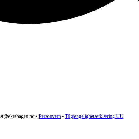
post@ekrehagen.no •
Personvern
•
Tilgjengelighetserklæring UU