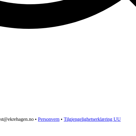
post@ekrehagen.no •
Personvern
•
Tilgjengelighetserklæring UU