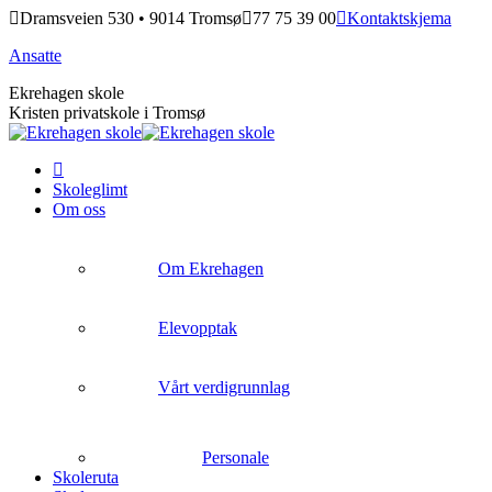
Skip
Dramsveien 530 • 9014 Tromsø
77 75 39 00
Kontaktskjema
to
Ansatte
content
Ekrehagen skole
Kristen privatskole i Tromsø
Skoleglimt
Om oss
Om Ekrehagen
Elevopptak
Vårt verdigrunnlag
Personale
Skoleruta