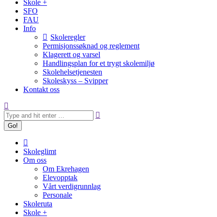
Skole +
SFO
FAU
Info
Skoleregler
Permisjonssøknad og reglement
Klagerett og varsel
Handlingsplan for et trygt skolemiljø
Skolehelsetjenesten
Skoleskyss – Svipper
Kontakt oss
Search:
Skoleglimt
Om oss
Om Ekrehagen
Elevopptak
Vårt verdigrunnlag
Personale
Skoleruta
Skole +