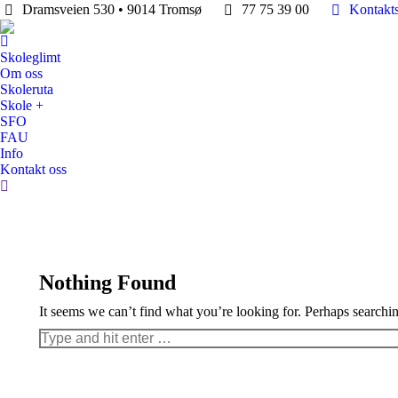
Dramsveien 530 • 9014 Tromsø
77 75 39 00
Kontakt
Skoleglimt
Om oss
Skoleruta
Skole +
SFO
FAU
Info
Kontakt oss
Search:
Nothing Found
It seems we can’t find what you’re looking for. Perhaps searchi
Search: