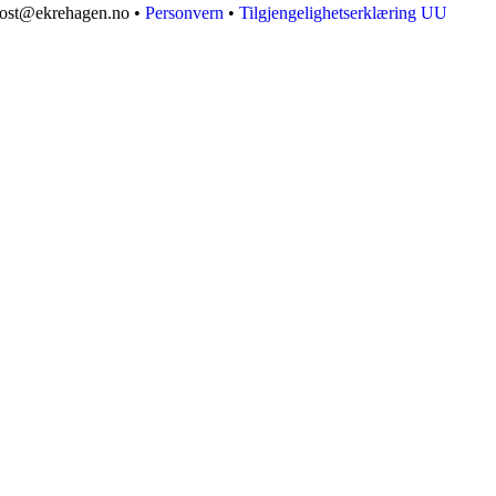
 post@ekrehagen.no •
Personvern
•
Tilgjengelighetserklæring UU