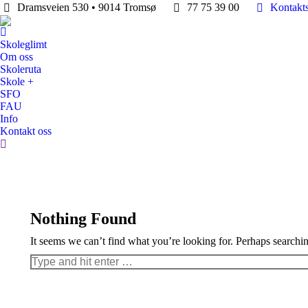
Dramsveien 530 • 9014 Tromsø
77 75 39 00
Kontakt
Skoleglimt
Om oss
Skoleruta
Skole +
SFO
FAU
Info
Kontakt oss
Search:
Nothing Found
It seems we can’t find what you’re looking for. Perhaps searchi
Search: