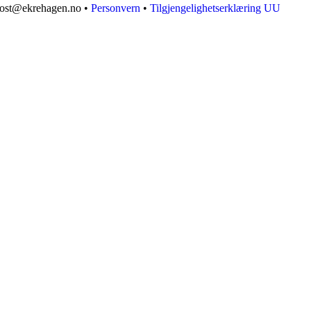
 post@ekrehagen.no •
Personvern
•
Tilgjengelighetserklæring UU