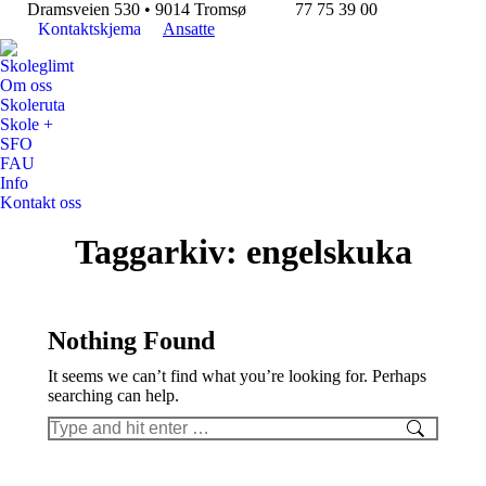
Dramsveien 530 • 9014 Tromsø
77 75 39 00
Kontaktskjema
Ansatte
Skoleglimt
Om oss
Skoleruta
Skole +
SFO
FAU
Info
Kontakt oss
Search:
Taggarkiv:
engelskuka
Nothing Found
It seems we can’t find what you’re looking for. Perhaps
searching can help.
Search: