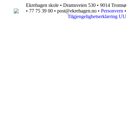
Ekrehagen skole • Dramsveien 530 • 9014 Tromsø
• 77 75 39 00 • post@ekrehagen.no •
Personvern
•
Tilgjengelighetserklæring UU