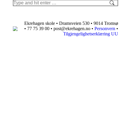
Search:
Ekrehagen skole • Dramsveien 530 • 9014 Tromsø
• 77 75 39 00 • post@ekrehagen.no •
Personvern
•
Tilgjengelighetserklæring UU