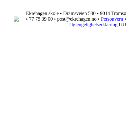
Ekrehagen skole • Dramsveien 530 • 9014 Tromsø
• 77 75 39 00 • post@ekrehagen.no •
Personvern
•
Tilgjengelighetserklæring UU