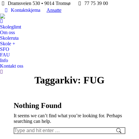
Dramsveien 530 • 9014 Tromsø
77 75 39 00
Kontaktskjema
Ansatte
Skoleglimt
Om oss
Skoleruta
Skole +
SFO
FAU
Info
Kontakt oss
Search:
Taggarkiv:
FUG
Nothing Found
It seems we can’t find what you’re looking for. Perhaps
searching can help.
Search: