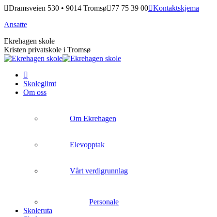
Skip
Dramsveien 530 • 9014 Tromsø
77 75 39 00
Kontaktskjema
to
Ansatte
content
Ekrehagen skole
Kristen privatskole i Tromsø
Skoleglimt
Om oss
Om Ekrehagen
Elevopptak
Vårt verdigrunnlag
Personale
Skoleruta