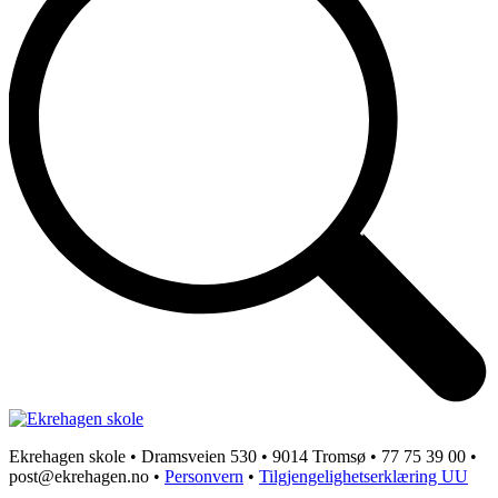
Ekrehagen skole • Dramsveien 530 • 9014 Tromsø • 77 75 39 00 •
post@ekrehagen.no •
Personvern
•
Tilgjengelighetserklæring UU