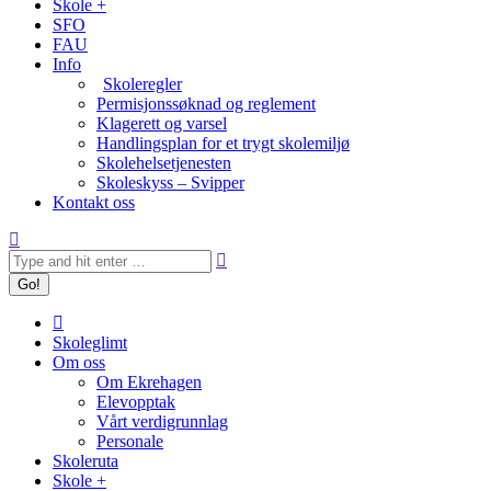
Skole +
SFO
FAU
Info
Skoleregler
Permisjonssøknad og reglement
Klagerett og varsel
Handlingsplan for et trygt skolemiljø
Skolehelsetjenesten
Skoleskyss – Svipper
Kontakt oss
Search:
Skoleglimt
Om oss
Om Ekrehagen
Elevopptak
Vårt verdigrunnlag
Personale
Skoleruta
Skole +